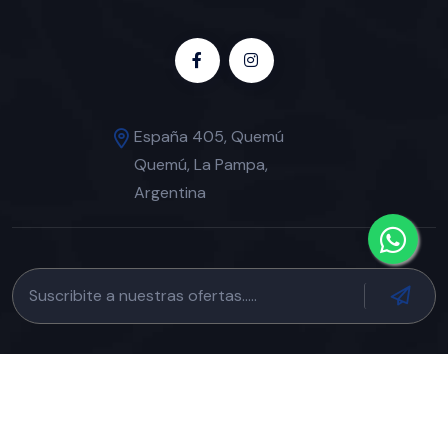
España 405, Quemú
Quemú, La Pampa,
Argentina
© 2024
ACQUAM
. All Rights Reserved. // Diseño de
Polar
Creativo