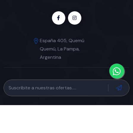
España 405, Quemú
Quemú, La Pampa,
Argentina
© 2024
ACQUAM
. All Rights Reserved. // Diseño de
Polar
Creativo