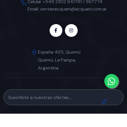
Celular +549 2302 641791 / 567774
Email: ventasacquam@acquam.com.ar
España 405, Quemú
Quemú, La Pampa,
Argentina
© 2024
ACQUAM
. All Rights Reserved. // Diseño de
Polar