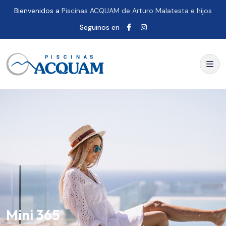
Bienvenidos a
Piscinas ACQUAM de Arturo Malatesta e hijos
Seguinos en
Mini 365