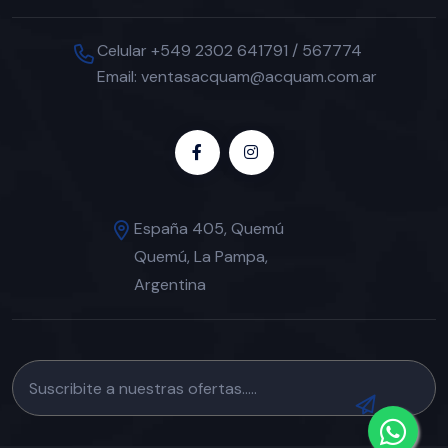
Celular +549 2302 641791 / 567774
Email: ventasacquam@acquam.com.ar
España 405, Quemú
Quemú, La Pampa,
Argentina